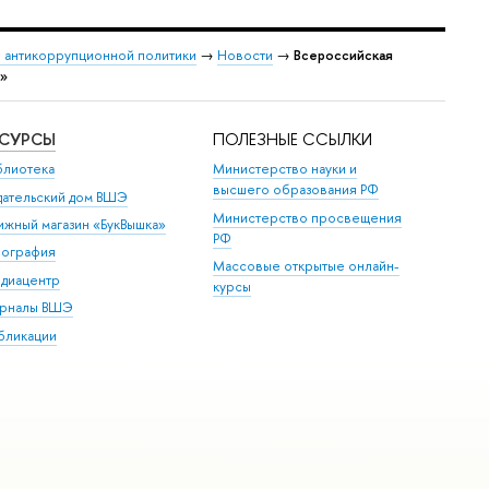
 антикоррупционной политики
→
Новости
→
Всероссийская
и»
ЕСУРСЫ
ПОЛЕЗНЫЕ ССЫЛКИ
блиотека
Министерство науки и
высшего образования РФ
дательский дом ВШЭ
Министерство просвещения
ижный магазин «БукВышка»
РФ
пография
Массовые открытые онлайн-
диацентр
курсы
рналы ВШЭ
бликации