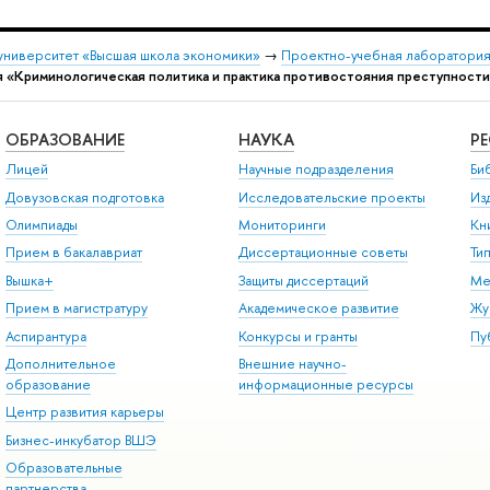
университет «Высшая школа экономики»
→
Проектно-учебная лаборатория
 «Криминологическая политика и практика противостояния преступност
ОБРАЗОВАНИЕ
НАУКА
Р
Лицей
Научные подразделения
Би
Довузовская подготовка
Исследовательские проекты
Из
Олимпиады
Мониторинги
Кн
Прием в бакалавриат
Диссертационные советы
Ти
Вышка+
Защиты диссертаций
Ме
Прием в магистратуру
Академическое развитие
Жу
Аспирантура
Конкурсы и гранты
Пу
Дополнительное
Внешние научно-
образование
информационные ресурсы
Центр развития карьеры
Бизнес-инкубатор ВШЭ
Образовательные
партнерства