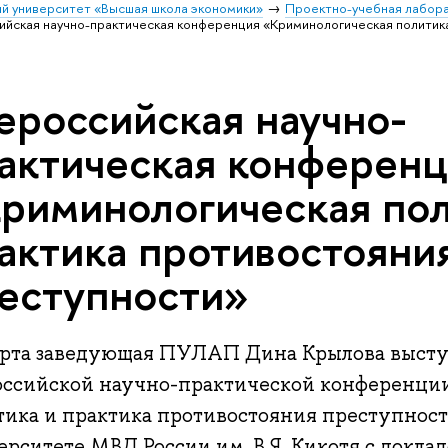
й университет «Высшая школа экономики»
Проектно-учебная лабор
ийская научно-практическая конференция «Криминологическая политика
ероссийская научно-
актическая конферен
риминологическая пол
актика противостояни
еступности»
арта заведующая ПУЛАП Дина Крылова высту
оссийской научно-практической конференци
тика и практика противостояния преступнос
рситете МВД России им. В.Я. Кикотя с докла