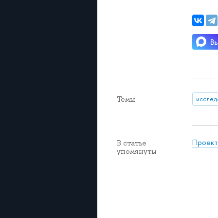
Темы
исслед
Проект
В статье
упомянуты