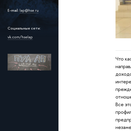
E-mail:
lap@hse.ru
Социальные сети:
vk.com/hsela
p
Что ка
направ
доходо
интере
прежде
отнош
Все эт
профил
предпр
незаме