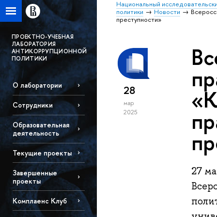
Национальный исследовательски
политики
Новости
Всеросс
преступности»
ПРОЕКТНО-УЧЕБНАЯ
ЛАБОРАТОРИЯ
Вс
АНТИКОРРУПЦИОННОЙ
ПОЛИТИКИ
пр
О лаборатории
28
«К
мар
Сотрудники
пр
2025
Образовательная
пр
деятельность
Текущие проекты
27 м
Завершенные
проекты
Всер
поли
Комплаенс Клуб
униве