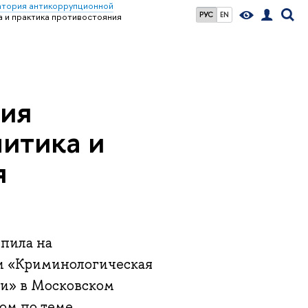
атория антикоррупционной
РУС
EN
 и практика противостояния
ция
итика и
я
пила на
и «Криминологическая
ти» в Московском
дом по теме