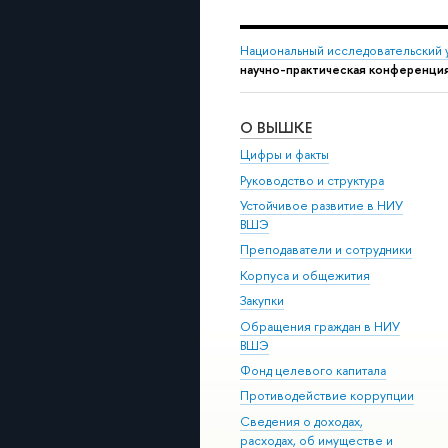
Национальный исследовательский 
научно-практическая конференция
О ВЫШКЕ
Цифры и факты
Руководство и структура
Устойчивое развитие в НИУ
ВШЭ
Преподаватели и сотрудники
Корпуса и общежития
Закупки
Обращения граждан в НИУ
ВШЭ
Фонд целевого капитала
Противодействие коррупции
Сведения о доходах,
расходах, об имуществе и