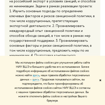
на российский экспорт в условиях санкций, и способов
их минимизации. Задачи в рамках реализации проекта:
1. Изучить основные подходы по определению
ключевых факторов и рисков санкционной политики, в
том числе коррупционных, препятствующих
экспортной деятельности. 2. Проанализировать
международный опыт санкционной политики и
способов обхода санкций, в том числе в рамках мер
государственной поддержки. 3. Проанализировать
основные факторы и риски санкционной политики, в
том числе коррупционные, предложить меры по их
минимизации. 4. Подготовка комплексного
исследования по теме проекта.
Мы используем файлы cookies для улучшения работы сайта
НИУ ВШЭ и большего удобства его использования. Более
подробную информацию об использовании файлов cookies
можно найти
здесь
, наши правила обработки персональных
данных –
здесь
. Продолжая пользоваться сайтом, вы
✖
Опыт использования искусственного
подтверждаете, что были проинформированы об
интеллекта в закупочной деятельности
использовании файлов cookies сайтом НИУ ВШЭ и согласны
с нашими правилами обработки персональных данных. Вы
можете отключить файлы cookies в настройках Вашего
Руководитель проекта: Пархоменко Сергей Анатольевич
браузера.