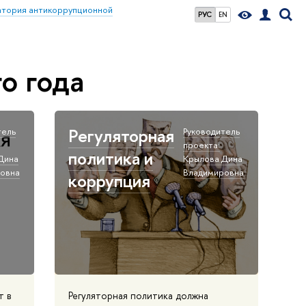
атория антикоррупционной
РУС
EN
о года
Регуляторная
тель
Руководитель
проекта:
политика и
Дина
Крылова Дина
овна
Владимировна
коррупция
т в
Регуляторная политика должна