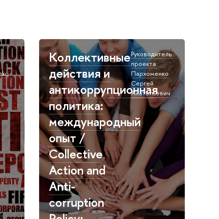
Коллективные
Руководитель
проекта:
действия и
nko
Пархоменко
Сергей
антикоррупционная
Анатольевич
политика:
международный
опыт /
Collective
Action and
Anti-
corruption
Policy: