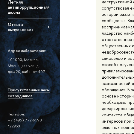
деструктивной 
Летняя
антикоррупционная
сопутствовал е
школа
истории развит
сообщества. Вла
Отзывы
воспринимаемая
выпускников
лидерство наиб
ответственных 
общественных и
Адрес лаборатории:
недобросовестн
самоцелью и во
101000, Москва,
способ получен
Мясницкая улица,
привилегирован
дом 20, кабинет 407.
дополнительных
возможностей д
обогащения. В р
Присутственные часы
основе историч
сотрудников
необходимо про
демаркировалис
Телефон:
контексте обще
+7 (495) 772-9590
интересов при 
*22968
властных полно
взаимосвязь пр