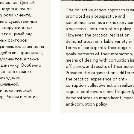
аспектов. Данный
 недостаточное
The collective action approach is w
у роли клиента,
promoted as a prospective and
щего существенный
sometimes even as a mandatory par
ие коррупционных
a successful anti-corruption policy.
 этом целый ряд
However, the practical realization
ных факторов
demonstrates remarkable variety in
ципиальное влияние на
terms of participants, their original
одействия принципала,
goals, patterns of their interaction,
а/клиентов, а также
means of dealing with corruption is
динамику. Особенно
efficiency, and results of their activi
яется в странах
Provided the organizational differe
ереходными
the practical experience of anti-
циальной,
corruption collective action realiza
и политической
is quite controversial and frequentl
р, Россия и многие
demonstrates an insignificant impac
anti-corruption policy.