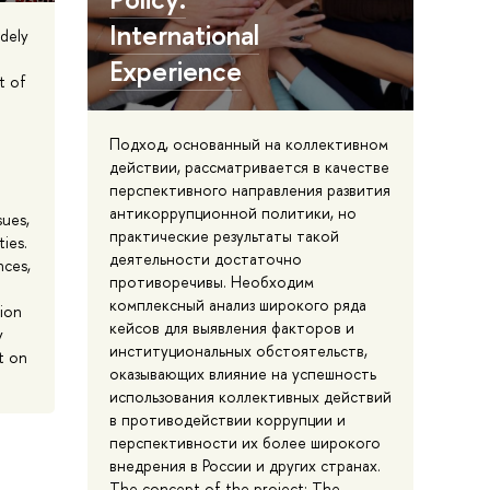
International
idely
Experience
t of
Подход, основанный на коллективном
действии, рассматривается в качестве
перспективного направления развития
антикоррупционной политики, но
sues,
практические результаты такой
ties.
деятельности достаточно
nces,
противоречивы. Необходим
комплексный анализ широкого ряда
tion
кейсов для выявления факторов и
y
институциональных обстоятельств,
t on
оказывающих влияние на успешность
использования коллективных действий
в противодействии коррупции и
перспективности их более широкого
внедрения в России и других странах.
The concept of the project: The