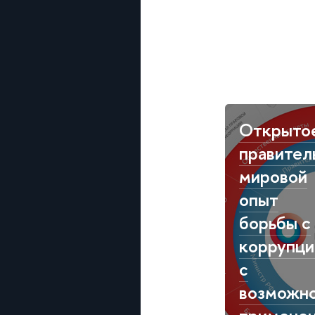
Открыто
правител
мировой
опыт
борьбы с
коррупци
с
возможн