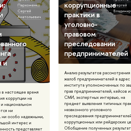
и:
коррупционные
Пархоменко
Сергей
Сергей
Владимир
и
практики в
Анатольевич
уголовно-
и
правовом
ванного
преследовании
нга
предпринимателей
 и
и
Анализ результатов рассмотрения
жалоб предпринимателей в адрес
института уполномоченных по за
прав предпринимателей, кейсов и
 в настоящее время
СМИ, экспертных интервью, на
ия коррупции на
предмет выявления типичных пра
и национальном
незаконного уголовного
ются ни
преследования предпринимателей
, ни особо надежными,
коррупционных или рейдерских це
ольшой интерес и
Обобщение полученных результат
енность представляет