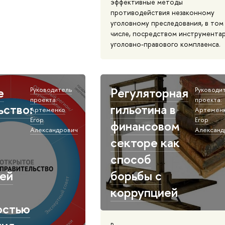
эффективные методы
противодействия незаконному
уголовному преследования, в том
числе, посредством инструмента
уголовно-правового комплаенса.
е
Регуляторная
Руководитель
Руководи
проекта:
проекта:
ьство:
гильотина в
Артеменко
Артемен
Егор
Егор
финансовом
Александрович
Александ
секторе как
способ
ей
борьбы с
коррупцией
остью