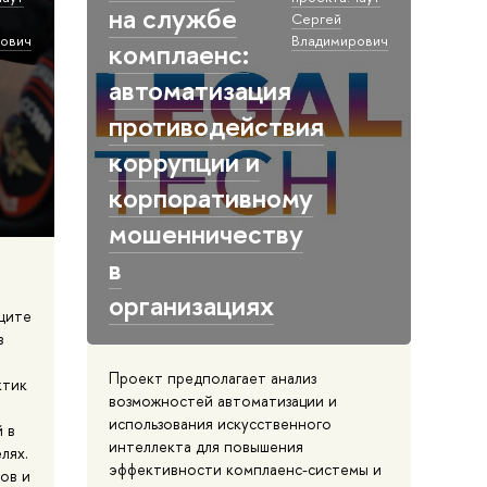
на службе
Сергей
ович
Владимирович
комплаенс:
автоматизация
противодействия
коррупции и
корпоративному
мошенничеству
в
организациях
щите
з
Проект предполагает анализ
ктик
возможностей автоматизации и
использования искусственного
 в
интеллекта для повышения
лях.
эффективности комплаенс-системы и
ов и