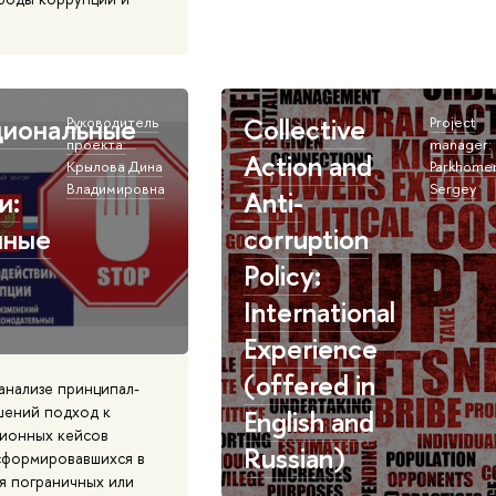
.
циональные
Collective
Руководитель
Project
проекта:
manager:
Action and
Крылова Дина
Parkhome
Владимировна
Sergey
и:
Anti-
нные
corruption
Policy:
International
Experience
(offered in
анализе принципал-
шений подход к
English and
ционных кейсов
Russian)
 сформировавшихся в
я пограничных или