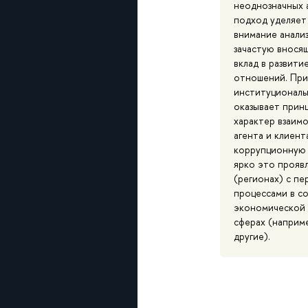
неоднозначных 
подход уделяет
внимание анализ
зачастую внося
вклад в развит
отношений. При
институциональ
оказывает прин
характер взаим
агента и клиент
коррупционную 
ярко это проявл
(регионах) с п
процессами в со
экономической 
сферах (наприме
другие).