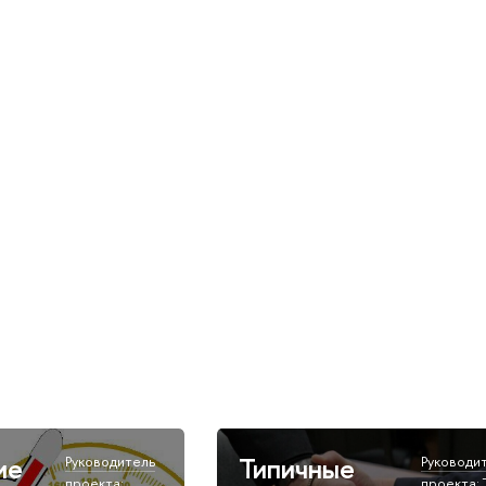
ие
Типичные
Руководитель
Руководи
проекта:
проекта: 