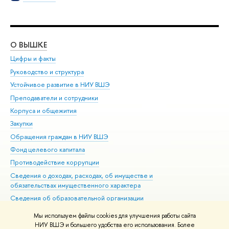
О ВЫШКЕ
ОБ
Цифры и факты
Ли
Руководство и структура
Дов
Устойчивое развитие в НИУ ВШЭ
Ол
Преподаватели и сотрудники
При
Корпуса и общежития
Вы
Закупки
При
Обращения граждан в НИУ ВШЭ
Ас
Фонд целевого капитала
До
Противодействие коррупции
Цен
Сведения о доходах, расходах, об имуществе и
Би
обязательствах имущественного характера
Об
Сведения об образовательной организации
Обр
Людям с ограниченными возможностями здоровья
Мы используем файлы cookies для улучшения работы сайта
Единая платежная страница
НИУ ВШЭ и большего удобства его использования. Более