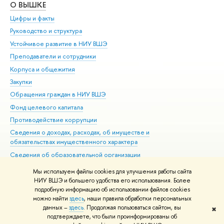
О ВЫШКЕ
ОБ
Цифры и факты
Ли
Руководство и структура
Дов
Устойчивое развитие в НИУ ВШЭ
Ол
Преподаватели и сотрудники
При
Корпуса и общежития
Вы
Закупки
При
Обращения граждан в НИУ ВШЭ
Ас
Фонд целевого капитала
До
Противодействие коррупции
Цен
Сведения о доходах, расходах, об имуществе и
Би
обязательствах имущественного характера
Об
Сведения об образовательной организации
Обр
Людям с ограниченными возможностями здоровья
Мы используем файлы cookies для улучшения работы сайта
Единая платежная страница
НИУ ВШЭ и большего удобства его использования. Более
подробную информацию об использовании файлов cookies
Работа в Вышке
можно найти
здесь
, наши правила обработки персональных
данных –
здесь
. Продолжая пользоваться сайтом, вы
✖
Редактору
подтверждаете, что были проинформированы об