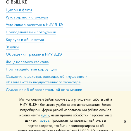
О ВЫШКЕ
ОБ
Цифры и факты
Ли
Руководство и структура
Дов
Устойчивое развитие в НИУ ВШЭ
Ол
Преподаватели и сотрудники
При
Корпуса и общежития
Вы
Закупки
При
Обращения граждан в НИУ ВШЭ
Ас
Фонд целевого капитала
До
Противодействие коррупции
Цен
Сведения о доходах, расходах, об имуществе и
Би
обязательствах имущественного характера
Об
Сведения об образовательной организации
Обр
Людям с ограниченными возможностями здоровья
Мы используем файлы cookies для улучшения работы сайта
Единая платежная страница
НИУ ВШЭ и большего удобства его использования. Более
подробную информацию об использовании файлов cookies
Работа в Вышке
можно найти
здесь
, наши правила обработки персональных
данных –
здесь
. Продолжая пользоваться сайтом, вы
✖
Редактору
подтверждаете, что были проинформированы об