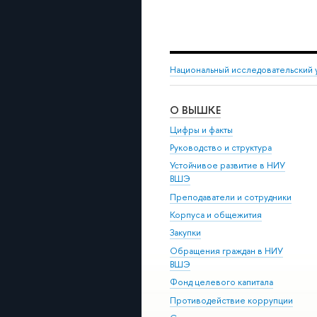
Национальный исследовательский 
О ВЫШКЕ
Цифры и факты
Руководство и структура
Устойчивое развитие в НИУ
ВШЭ
Преподаватели и сотрудники
Корпуса и общежития
Закупки
Обращения граждан в НИУ
ВШЭ
Фонд целевого капитала
Противодействие коррупции