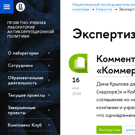
Национальный исследовательски
политики
Новости
Эксперт
ПРОЕКТНО-УЧЕБНАЯ
Экспертиз
ЛАБОРАТОРИЯ
АНТИКОРРУПЦИОННОЙ
ПОЛИТИКИ
О лаборатории
Коммент
Сотрудники
«Коммер
Образовательная
16
деятельность
Дина Крылова да
ноя
(надзоре)» и Ко
2024
Текущие проекты
соглашения «о н
компании и учре
Завершенные
проекты
что одновременн
Комплаенс Клуб
Экспертиза
репо