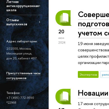
Летняя
антикоррупционная
школа
Соверше
Отзывы
подготов
выпускников
учетом 
20
июн
Адрес лаборатории:
2024
19 июня заведу
101000, Москва,
совершенствован
Мясницкая улица,
целях профилак
дом 20, кабинет 407.
организации пар
Присутственные часы
Экспертиза
репо
сотрудников
Новации 
Телефон:
+7 (495) 772-9590
*22968
17 июня сотрудн