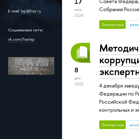
17
Совета Федерац
Собрания Росси
июн
E-mail:
lap@hse.ru
2024
Экспертиза
репо
Социальные сети:
vk.com/hsela
p
Методич
коррупц
эксперт
8
дек
2023
4 декабря завед
Федерации по Р
Российской Фед
контрольных и э
Экспертиза
иссл