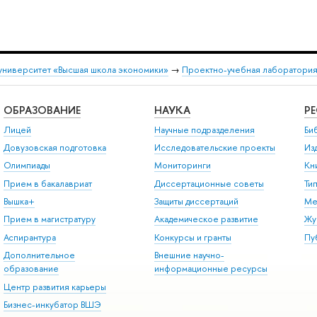
университет «Высшая школа экономики»
→
Проектно-учебная лаборатория
ОБРАЗОВАНИЕ
НАУКА
Р
Лицей
Научные подразделения
Би
Довузовская подготовка
Исследовательские проекты
Из
Олимпиады
Мониторинги
Кн
Прием в бакалавриат
Диссертационные советы
Ти
Вышка+
Защиты диссертаций
Ме
Прием в магистратуру
Академическое развитие
Жу
Аспирантура
Конкурсы и гранты
Пу
Дополнительное
Внешние научно-
образование
информационные ресурсы
Центр развития карьеры
Бизнес-инкубатор ВШЭ