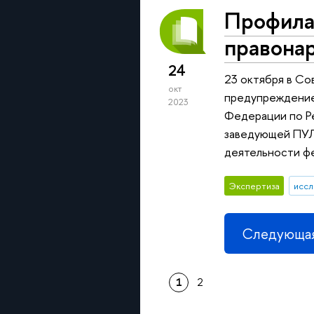
Профила
правонар
24
23 октября в С
окт
предупреждение
2023
Федерации по Ре
заведующей ПУЛА
деятельности фе
Экспертиза
иссл
Следующая
1
2