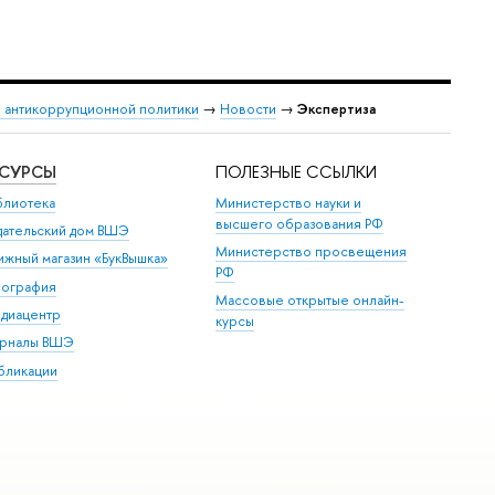
 антикоррупционной политики
→
Новости
→
Экспертиза
ЕСУРСЫ
ПОЛЕЗНЫЕ ССЫЛКИ
блиотека
Министерство науки и
высшего образования РФ
дательский дом ВШЭ
Министерство просвещения
ижный магазин «БукВышка»
РФ
пография
Массовые открытые онлайн-
диацентр
курсы
рналы ВШЭ
бликации