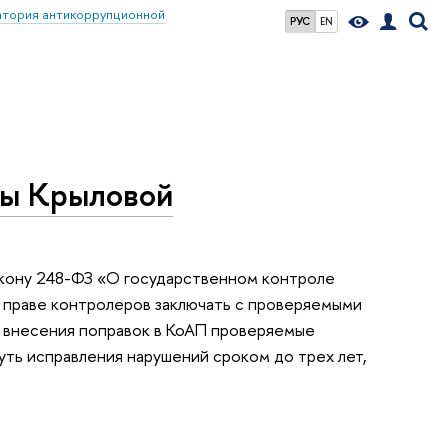
атория антикоррупционной
РУС
EN
ы Крыловой
акону 248-ФЗ «О государственном контроле
о праве контролеров заключать с проверяемыми
х внесения поправок в КоАП проверяемые
ть исправления нарушений сроком до трех лет,