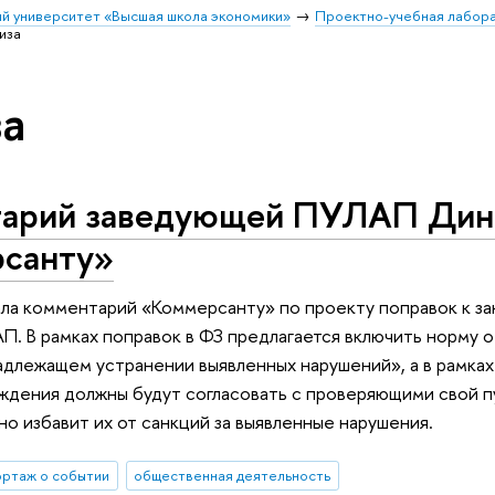
й университет «Высшая школа экономики»
Проектно-учебная лабор
иза
а
арий заведующей ПУЛАП Дин
санту»
ла комментарий «Коммерсанту» по проекту поправок к з
АП. В рамках поправок в ФЗ предлагается включить норму 
адлежащем устранении выявленных нарушений», а в рамка
ждения должны будут согласовать с проверяющими свой пу
о избавит их от санкций за выявленные нарушения.
ртаж о событии
общественная деятельность