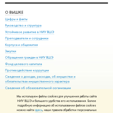
О ВЫШКЕ
ОБ
Цифры и факты
Ли
Руководство и структура
Дов
Устойчивое развитие в НИУ ВШЭ
Ол
Преподаватели и сотрудники
При
Корпуса и общежития
Вы
Закупки
При
Обращения граждан в НИУ ВШЭ
Ас
Фонд целевого капитала
До
Противодействие коррупции
Цен
Сведения о доходах, расходах, об имуществе и
Би
обязательствах имущественного характера
Об
Сведения об образовательной организации
Обр
Людям с ограниченными возможностями здоровья
Мы используем файлы cookies для улучшения работы сайта
Единая платежная страница
НИУ ВШЭ и большего удобства его использования. Более
подробную информацию об использовании файлов cookies
Работа в Вышке
можно найти
здесь
, наши правила обработки персональных