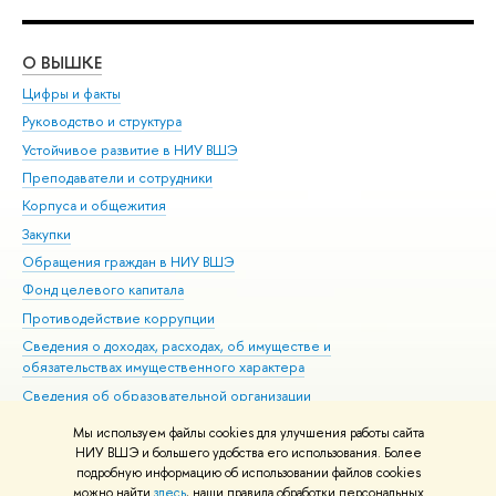
О ВЫШКЕ
ОБ
Цифры и факты
Ли
Руководство и структура
Дов
Устойчивое развитие в НИУ ВШЭ
Ол
Преподаватели и сотрудники
При
Корпуса и общежития
Вы
Закупки
При
Обращения граждан в НИУ ВШЭ
Ас
Фонд целевого капитала
До
Противодействие коррупции
Цен
Сведения о доходах, расходах, об имуществе и
Би
обязательствах имущественного характера
Об
Сведения об образовательной организации
Обр
Людям с ограниченными возможностями здоровья
Мы используем файлы cookies для улучшения работы сайта
Единая платежная страница
НИУ ВШЭ и большего удобства его использования. Более
подробную информацию об использовании файлов cookies
Работа в Вышке
можно найти
здесь
, наши правила обработки персональных